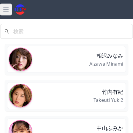
Open main menu
最新
動画
相沢みなみ
熱門
Aizawa Minami
高清
女優
竹内有紀
Takeuti Yuki2
ダウンロード
特集
中山ふみか