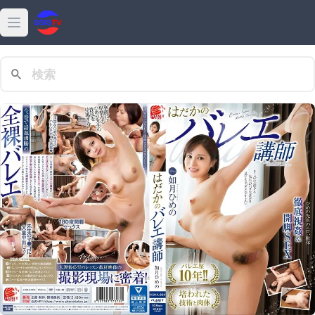
Open main menu
最新
動画
熱門
高清
女優
ダウンロード
特集