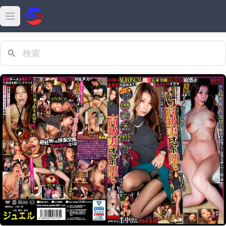
Open main menu
最新
動画
熱門
高清
女優
ダウンロード
特集