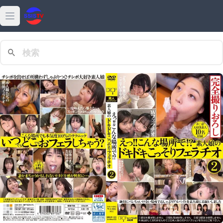
Open main menu
最新
動画
熱門
高清
女優
ダウンロード
特集